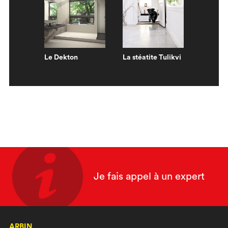
Le Dekton
La stéatite Tulikvi
Je fais appel à un expert
ARBIN