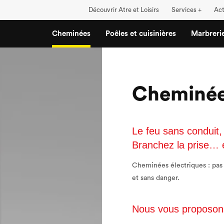
Découvrir Atre et Loisirs
Services +
Act
Cheminées
Poêles et cuisinières
Marbreri
Cheminées
Le feu sans conduit, 
Branchez la prise… et
Cheminées électriques : pas d
et sans danger.
Nous vous proposons