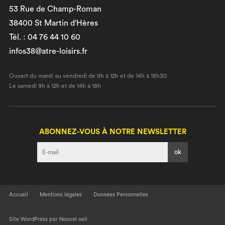
53 Rue de Champ-Roman
38400 St Martin d'Hères
Tél. : 04 76 44 10 60
infos38@atre-loisirs.fr
Ouvert du mardi au vendredi de 9h à 12h et de 14h à 18h30
Le samedi 9h à 12h et de 14h à 18h
ABONNEZ-VOUS À NOTRE NEWSLETTER
I agree terms and conditions.*
Accueil
Mentions légales
Données Personnelles
Site WordPress par Nouvel oeil