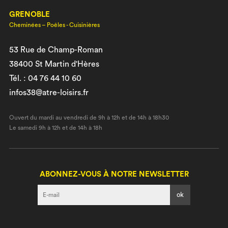
GRENOBLE
Cheminées – Poêles - Cuisinières
53 Rue de Champ-Roman
38400 St Martin d'Hères
Tél. : 04 76 44 10 60
infos38@atre-loisirs.fr
Ouvert du mardi au vendredi de 9h à 12h et de 14h à 18h30
Le samedi 9h à 12h et de 14h à 18h
ABONNEZ-VOUS À NOTRE NEWSLETTER
I agree terms and conditions.*