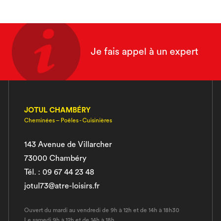
Je fais appel à un expert
JOTUL CHAMBÉRY
Cheminées – Poêles - Cuisinières
143 Avenue de Villarcher
73000 Chambéry
Tél. : 09 67 44 23 48
jotul73@atre-loisirs.fr
Ouvert du mardi au vendredi de 9h à 12h et de 14h à 18h30
Le samedi 9h à 12h et de 14h à 18h