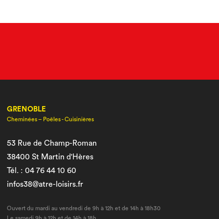
GRENOBLE
Cheminées – Poêles - Cuisinières
53 Rue de Champ-Roman
38400 St Martin d'Hères
Tél. : 04 76 44 10 60
infos38@atre-loisirs.fr
Ouvert du mardi au vendredi de 9h à 12h et de 14h à 18h30
Le samedi 9h à 12h et de 14h à 18h