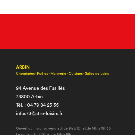
ARBIN
Cheminées - Poêles - Marbrerie - Cuisines - Salles de bains
94 Avenue des Fusillés
73800 Arbin
Tél. : 04 79 84 25 35
infos73@atre-loisirs.fr
Ouvert du mardi au vendredi de 9h à 12h et de 14h à 18h30
Le samedi 9h à 12h et de 14h à 18h