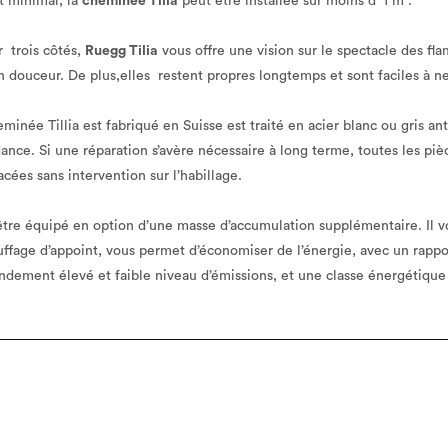
 minimal, la
cheminée Tilia
peut être installée sur moins d’ 1 m².
r trois côtés,
Ruegg Tilia
vous offre une vision sur le spectacle des fl
n douceur. De plus,elles restent propres longtemps et sont faciles à ne
eminée Tillia est fabriqué en Suisse est traité en acier blanc ou gris an
dance. Si une réparation s’avère nécessaire à long terme, toutes les pi
cées sans intervention sur l’habillage.
 être équipé en option d’une masse d’accumulation supplémentaire. Il vo
auffage d’appoint, vous permet d’économiser de l’énergie, avec un rappo
ndement élevé et faible niveau d’émissions, et une classe énergétique