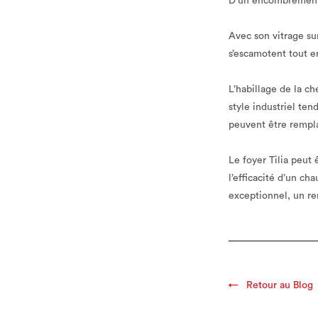
D’un encombrement
Avec son vitrage su
s’escamotent tout e
L’habillage de la ch
style industriel ten
peuvent être rempla
Le foyer Tilia peut
l’efficacité d’un ch
exceptionnel, un re
Retour au Blog