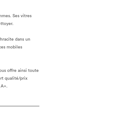
ammes. Ses vitres
ttoyer.
thracite dans un
èces mobiles
us offre ainsi toute
rt qualité/prix
 A+.