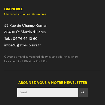
GRENOBLE
Cheminées – Poêles - Cuisinières
53 Rue de Champ-Roman
38400 St Martin d'Hères
Tél. : 04 76 44 10 60
infos38@atre-loisirs.fr
Ouvert du mardi au vendredi de 9h à 12h et de 14h à 18h30
Le samedi 9h à 12h et de 14h à 18h
ABONNEZ-VOUS À NOTRE NEWSLETTER
I agree terms and conditions.*