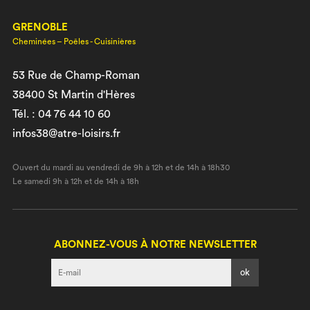
GRENOBLE
Cheminées – Poêles - Cuisinières
53 Rue de Champ-Roman
38400 St Martin d'Hères
Tél. : 04 76 44 10 60
infos38@atre-loisirs.fr
Ouvert du mardi au vendredi de 9h à 12h et de 14h à 18h30
Le samedi 9h à 12h et de 14h à 18h
ABONNEZ-VOUS À NOTRE NEWSLETTER
I agree terms and conditions.*