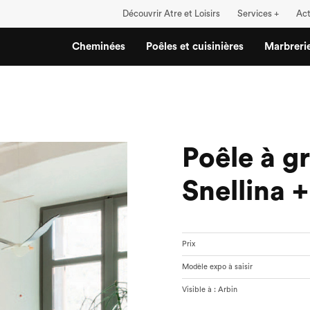
Découvrir Atre et Loisirs
Services +
Act
Cheminées
Poêles et cuisinières
Marbreri
Poêle à gr
Snellina 
Prix
Modèle expo à saisir
Visible à : Arbin