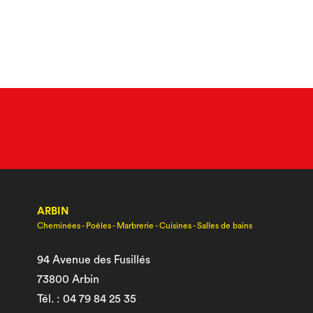
ARBIN
Cheminées - Poêles - Marbrerie - Cuisines - Salles de bains
94 Avenue des Fusillés
73800 Arbin
Tél. : 04 79 84 25 35