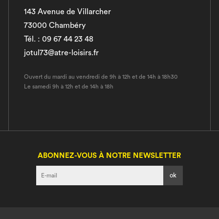
143 Avenue de Villarcher
73000 Chambéry
Tél. : 09 67 44 23 48
jotul73@atre-loisirs.fr
Ouvert du mardi au vendredi de 9h à 12h et de 14h à 18h30
Le samedi 9h à 12h et de 14h à 18h
ABONNEZ-VOUS À NOTRE NEWSLETTER
I agree terms and conditions.*