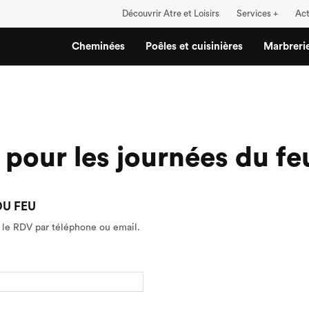
Découvrir Atre et Loisirs
Services +
Act
Cheminées
Poêles et cuisinières
Marbreri
pour les journées du fe
DU FEU
 le RDV par téléphone ou email.