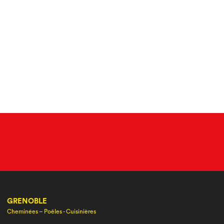
GRENOBLE
Cheminées – Poêles - Cuisinières