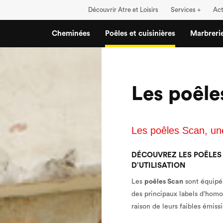
Découvrir Atre et Loisirs
Services +
Act
Cheminées
Poêles et cuisinières
Marbreri
Les poêle
Les poêles Scan, une
DÉCOUVREZ LES POÊLES 
D’UTILISATION
Les
poêles Scan
sont équipés
des principaux labels d’hom
raison de leurs faibles émiss