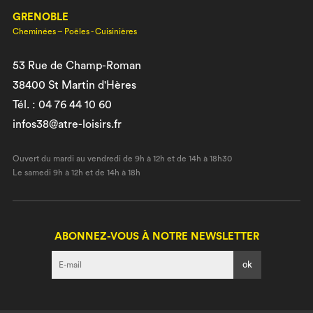
GRENOBLE
Cheminées – Poêles - Cuisinières
53 Rue de Champ-Roman
38400 St Martin d'Hères
Tél. : 04 76 44 10 60
infos38@atre-loisirs.fr
Ouvert du mardi au vendredi de 9h à 12h et de 14h à 18h30
Le samedi 9h à 12h et de 14h à 18h
ABONNEZ-VOUS À NOTRE NEWSLETTER
I agree terms and conditions.*