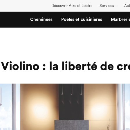
Découvrir Atre et Loisirs
Services +
Act
Cheminées
Poêles et cuisinières
Marbreri
iolino : la liberté de c