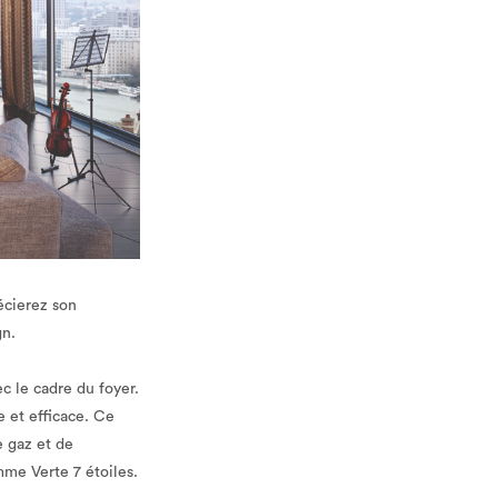
écierez son
gn.
ec le cadre du foyer.
 et efficace. Ce
e gaz et de
mme Verte 7 étoiles.